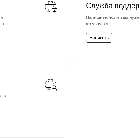
а
Служба поддер
мя
Напишите, если вам нужн
он.
по услугам.
Написать
ена,